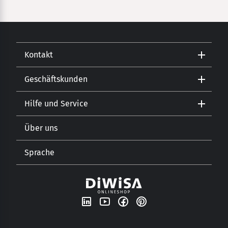
Kontakt
Geschäftskunden
Kontakt
Hilfe und Service
Gastronomie
Öffnungszeiten
Getränkehandel
Lebensmitteleinzelhandel
Über uns
Versand und Zahlungsarten
Sprache
Unsere Geschichte
Newsletter
DE