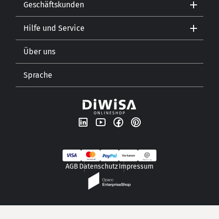
Geschäftskunden
Kontakt
Hilfe und Service
Gastronomie
Öffnungszeiten
Getränkehandel
Lebensmitteleinzelhandel
Über uns
Versand und Zahlungsarten
Sprache
Unsere Geschichte
Newsletter
DE
AGB
Datenschutz
Impressum