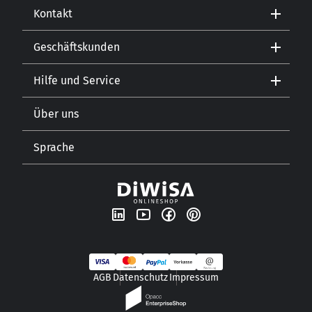
Kontakt
Geschäftskunden
Kontakt
Hilfe und Service
Gastronomie
Öffnungszeiten
Getränkehandel
Lebensmitteleinzelhandel
Über uns
Versand und Zahlungsarten
Sprache
Unsere Geschichte
Newsletter
DE
AGB
Datenschutz
Impressum