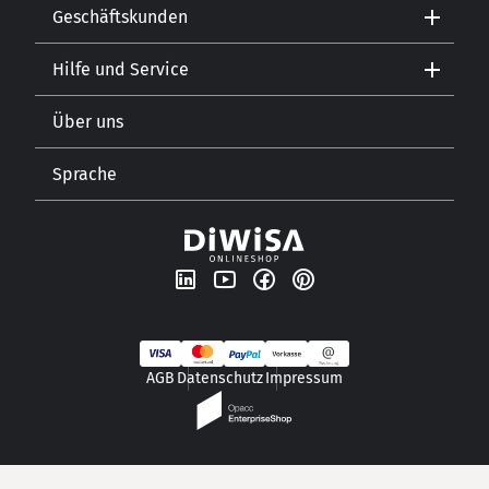
Geschäftskunden
Kontakt
Hilfe und Service
Gastronomie
Öffnungszeiten
Getränkehandel
Lebensmitteleinzelhandel
Über uns
Versand und Zahlungsarten
Sprache
Unsere Geschichte
Newsletter
DE
AGB
Datenschutz
Impressum